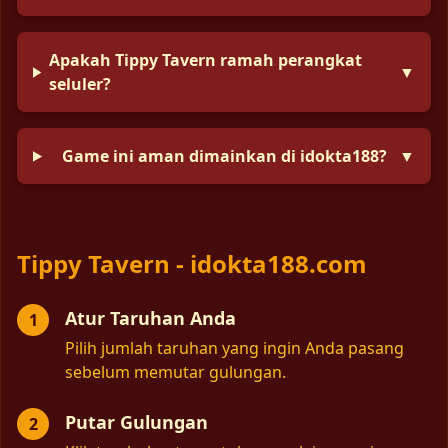
Apakah Tippy Tavern ramah perangkat
▼
seluler?
Game ini aman dimainkan di idokta188?
▼
Tippy Tavern - idokta188.com
Atur Taruhan Anda
1
Pilih jumlah taruhan yang ingin Anda pasang
sebelum memutar gulungan.
Putar Gulungan
2