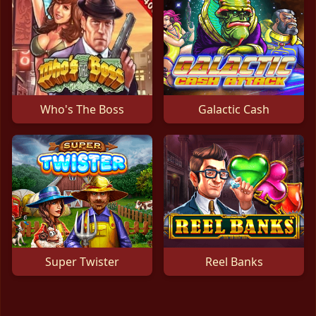
Who's The Boss
Galactic Cash
Super Twister
Reel Banks