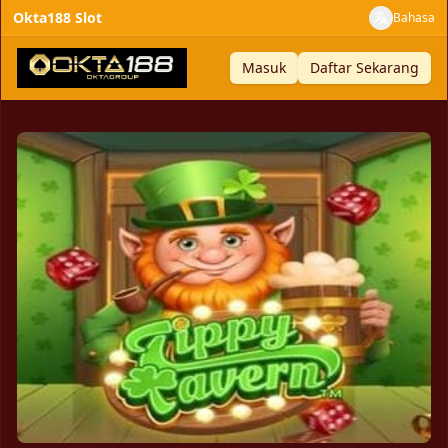
Okta188 Slot
Bahasa
Masuk
Daftar Sekarang