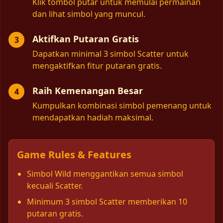
Klik tombol putar untuk memulai permainan
dan lihat simbol yang muncul.
Aktifkan Putaran Gratis
3
Dapatkan minimal 3 simbol Scatter untuk
mengaktifkan fitur putaran gratis.
Raih Kemenangan Besar
4
Kumpulkan kombinasi simbol pemenang untuk
mendapatkan hadiah maksimal.
Game Rules & Features
Simbol Wild menggantikan semua simbol
kecuali Scatter.
Minimum 3 simbol Scatter memberikan 10
putaran gratis.