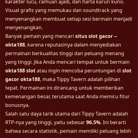
karakter lucu, ramuan ajaib, dan harta karun kuno.
Visual grafis yang memukau dan soundtrack yang
menyenangkan membuat setiap sesi bermain menjadi
menyenangkan.
Banyak pemain yang mencari
situs slot gacor --
okta188
, karena reputasinya dalam menyediakan
permainan berkualitas tinggi dan peluang menang
yang tinggi. Jika Anda mencari tempat untuk bermain
okta188 slot
atau ingin mencoba peruntungan di
slot
gacor okta188
, maka Tippy Tavern adalah pilihan
tepat. Permainan ini dirancang untuk memberikan
kemenangan besar, terutama saat Anda memicu fitur
bonusnya.
Salah satu daya tarik utama dari Tippy Tavern adalah
RTP-nya yang tinggi, yaitu sebesar
96.5%
. Ini berarti
bahwa secara statistik, pemain memiliki peluang lebih