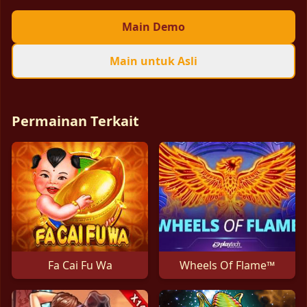
Main Demo
Main untuk Asli
Permainan Terkait
Fa Cai Fu Wa
Wheels Of Flame™