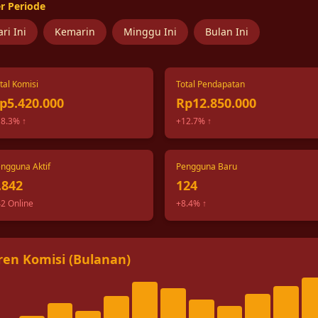
er Periode
ri Ini
Kemarin
Minggu Ini
Bulan Ini
tal Komisi
Total Pendapatan
p5.420.000
Rp12.850.000
8.3% ↑
+12.7% ↑
ngguna Aktif
Pengguna Baru
.842
124
2 Online
+8.4% ↑
ren Komisi (Bulanan)