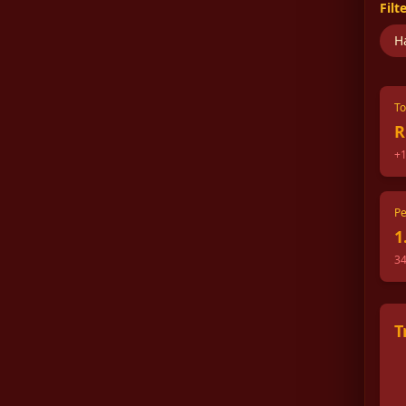
Filt
Ha
To
R
+1
Pe
1
34
T