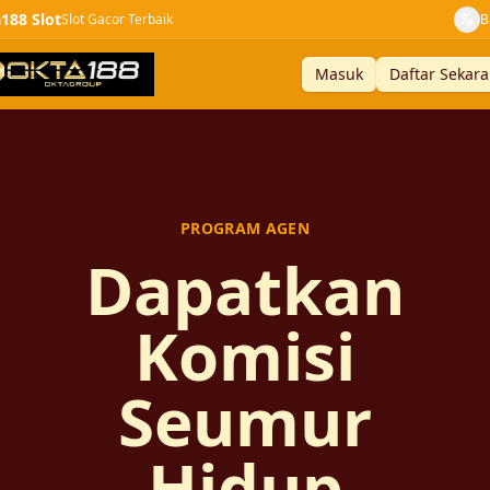
188 Slot
Slot Gacor Terbaik
B
Masuk
Daftar Sekar
PROGRAM AGEN
Dapatkan
Komisi
Seumur
Hidup