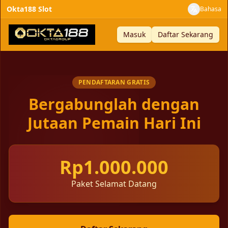
Okta188 Slot
Bahasa
Masuk
Daftar Sekarang
PENDAFTARAN GRATIS
Bergabunglah dengan
Jutaan Pemain Hari Ini
Rp1.000.000
Paket Selamat Datang