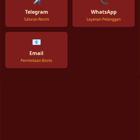
✈️
📞
Telegram
WhatsApp
Saluran Resmi
Layanan Pelanggan
📧
Email
Permintaan Bisnis