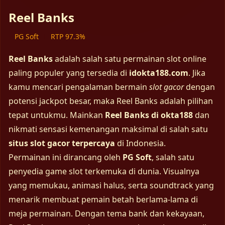
▶
Reel Banks
PG Soft
RTP 97.3%
Reel Banks
adalah salah satu permainan slot online
paling populer yang tersedia di
idokta188.com
. Jika
kamu mencari pengalaman bermain
slot gacor
dengan
potensi jackpot besar, maka Reel Banks adalah pilihan
tepat untukmu. Mainkan
Reel Banks di okta188
dan
nikmati sensasi kemenangan maksimal di salah satu
situs slot gacor terpercaya
di Indonesia.
Permainan ini dirancang oleh
PG Soft
, salah satu
penyedia game slot terkemuka di dunia. Visualnya
yang memukau, animasi halus, serta soundtrack yang
menarik membuat pemain betah berlama-lama di
meja permainan. Dengan tema bank dan kekayaan,