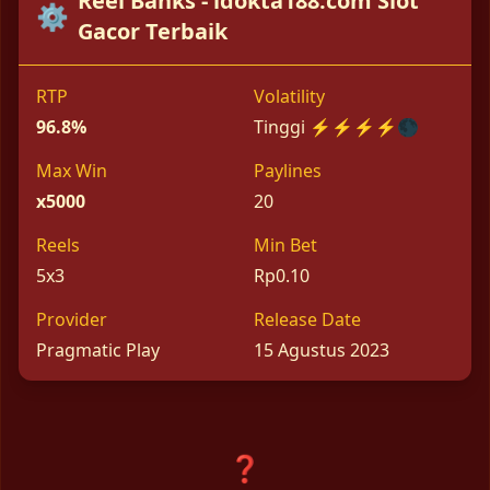
Reel Banks - idokta188.com Slot
⚙️
Gacor Terbaik
RTP
Volatility
96.8%
Tinggi ⚡⚡⚡⚡🌑
Max Win
Paylines
x5000
20
Reels
Min Bet
5x3
Rp0.10
Provider
Release Date
Pragmatic Play
15 Agustus 2023
❓