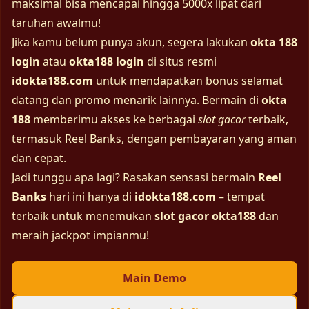
maksimal bisa mencapai hingga 5000x lipat dari
taruhan awalmu!
Jika kamu belum punya akun, segera lakukan
okta 188
login
atau
okta188 login
di situs resmi
idokta188.com
untuk mendapatkan bonus selamat
datang dan promo menarik lainnya. Bermain di
okta
188
memberimu akses ke berbagai
slot gacor
terbaik,
termasuk Reel Banks, dengan pembayaran yang aman
dan cepat.
Jadi tunggu apa lagi? Rasakan sensasi bermain
Reel
Banks
hari ini hanya di
idokta188.com
– tempat
terbaik untuk menemukan
slot gacor okta188
dan
meraih jackpot impianmu!
Main Demo