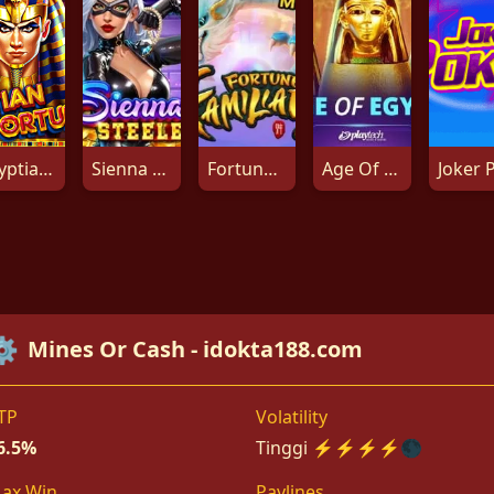
Egyptian Fortunes
Sienna Steele
Fortune Familiar
Age Of Egypt
⚙️
Mines Or Cash - idokta188.com
TP
Volatility
6.5%
Tinggi ⚡⚡⚡⚡🌑
ax Win
Paylines