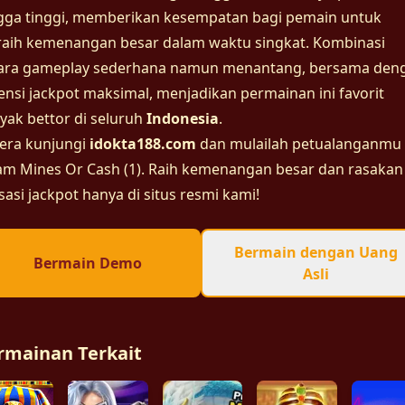
gga tinggi, memberikan kesempatan bagi pemain untuk
aih kemenangan besar dalam waktu singkat. Kombinasi
ara gameplay sederhana namun menantang, bersama den
ensi jackpot maksimal, menjadikan permainan ini favorit
yak bettor di seluruh
Indonesia
.
era kunjungi
idokta188.com
dan mulailah petualanganmu
am Mines Or Cash (1). Raih kemenangan besar dan rasakan
sasi jackpot hanya di situs resmi kami!
Bermain dengan Uang
Bermain Demo
Asli
rmainan Terkait