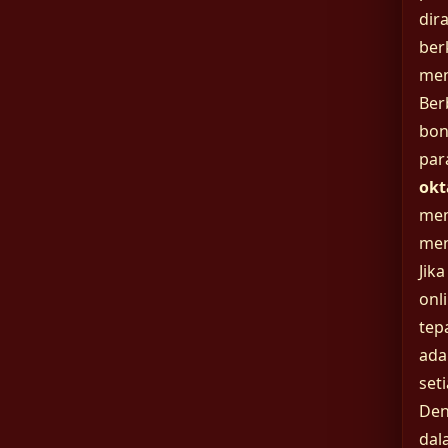
dir
ber
men
Ber
bon
par
okt
mem
men
Jik
onl
tep
ada
seti
Den
dal