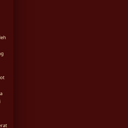
leh
ng
ot
ta
i
erat