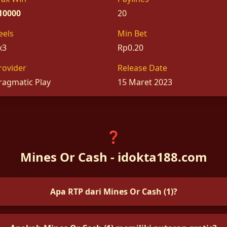
10000
20
eels
Min Bet
x3
Rp0.20
rovider
Release Date
ragmatic Play
15 Maret 2023
❓
Mines Or Cash - idokta188.com
Apa RTP dari Mines Or Cash (1)?