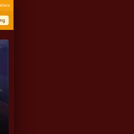
ahasa
ang