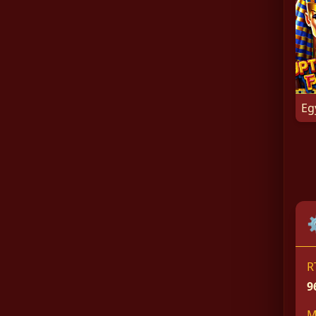
R
9
M