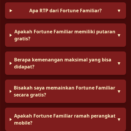
Apa RTP dari Fortune Familiar?
▼
Apakah Fortune Familiar memiliki putaran
▼
gratis?
Berapa kemenangan maksimal yang bisa
▼
didapat?
Bisakah saya memainkan Fortune Familiar
▼
secara gratis?
Apakah Fortune Familiar ramah perangkat
▼
mobile?