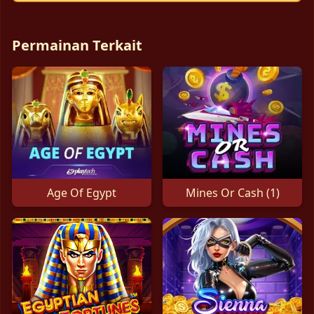
Permainan Terkait
Age Of Egypt
Mines Or Cash (1)