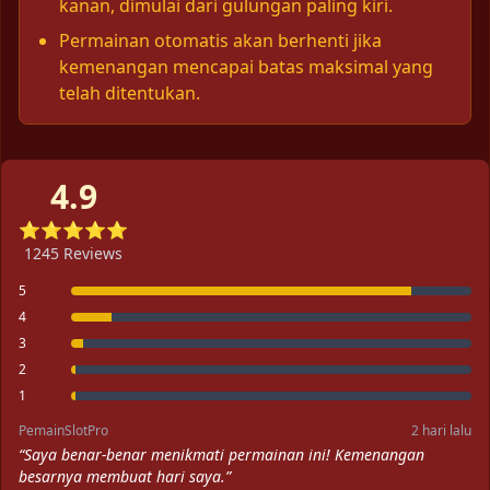
kanan, dimulai dari gulungan paling kiri.
Permainan otomatis akan berhenti jika
kemenangan mencapai batas maksimal yang
telah ditentukan.
4.9
⭐⭐⭐⭐⭐
1245 Reviews
5
4
3
2
1
PemainSlotPro
2 hari lalu
“Saya benar-benar menikmati permainan ini! Kemenangan
besarnya membuat hari saya.”