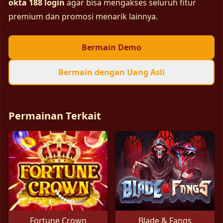
okta 188 login
agar bisa mengakses seluruh fitur
premium dan promosi menarik lainnya.
Bermain Demo
Bermain dengan Uang Asli
Permainan Terkait
Fortune Crown
Blade & Fangs