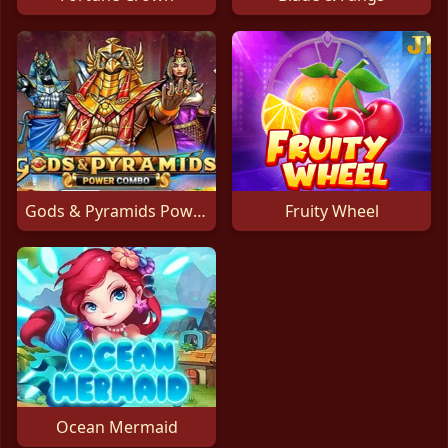
Gods & Pyramids Power Combo™
Fruity Wheel
Ocean Mermaid