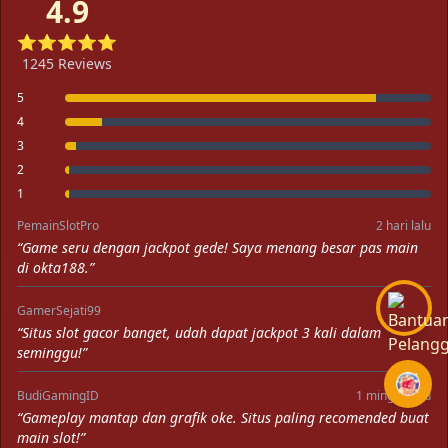
4.9
⭐⭐⭐⭐⭐
1245 Reviews
5
4
3
2
1
PemainSlotPro
2 hari lalu
“Game seru dengan jackpot gede! Saya menang besar pas main
di okta188.”
GamerSejati99
5 hari lalu
“Situs slot gacor banget, udah dapat jackpot 3 kali dalam
seminggu!”
BudiGamingID
1 minggu lalu
“Gameplay mantap dan grafik oke. Situs paling recomended buat
main slot!”