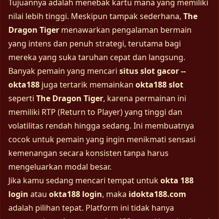
Tujuannya adalah menebak kartu mana yang memiliki
nilai lebih tinggi. Meskipun tampak sederhana,
The
Dragon Tiger
menawarkan pengalaman bermain
yang intens dan penuh strategi, terutama bagi
mereka yang suka taruhan cepat dan langsung.
Banyak pemain yang mencari
situs slot gacor --
okta188
juga tertarik memainkan
okta188 slot
seperti
The Dragon Tiger
, karena permainan ini
memiliki RTP (Return to Player) yang tinggi dan
volatilitas rendah hingga sedang. Ini membuatnya
cocok untuk pemain yang ingin menikmati sensasi
kemenangan secara konsisten tanpa harus
mengeluarkan modal besar.
Jika kamu sedang mencari tempat untuk
okta 188
login
atau
okta188 login
, maka
idokta188.com
adalah pilihan tepat. Platform ini tidak hanya