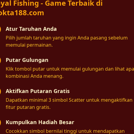
yal Fishing - Game Terbaik di
okta188.com
Atur Taruhan Anda
Pilih jumlah taruhan yang ingin Anda pasang sebelum
memulai permainan.
Putar Gulungan
Klik tombol putar untuk memulai gulungan dan lihat ap
kombinasi Anda menang.
Aktifkan Putaran Gratis
Dapatkan minimal 3 simbol Scatter untuk mengaktifkan
fitur putaran gratis.
Kumpulkan Hadiah Besar
Cocokkan simbol bernilai tinggi untuk mendapatkan