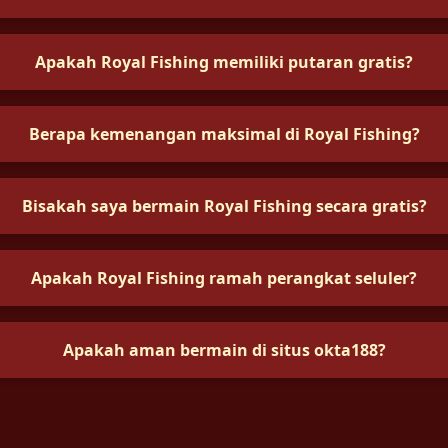
Apakah Royal Fishing memiliki putaran gratis?
Berapa kemenangan maksimal di Royal Fishing?
Bisakah saya bermain Royal Fishing secara gratis?
Apakah Royal Fishing ramah perangkat seluler?
Apakah aman bermain di situs okta188?