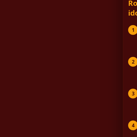
Ro
id
1
2
3
4