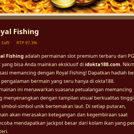
▶
yal Fishing
 Soft
RTP 97.3%
al Fishing
adalah permainan slot premium terbaru dari P
t yang bisa Anda mainkan eksklusif di
idokta188.com
. Nikm
sasi memancing dengan Royal Fishing! Dapatkan hadiah be
 pengalaman bermain yang seru hanya di okta188.
mainan ini menawarkan suasana petualangan memancing
g menyenangkan dengan tampilan visual berkualitas tinggi
 simbol-simbol unik bertemakan laut. Di setiap putaran,
ain akan merasakan ketegangan dan kegembiraan saat
coba mendapatkan jackpot besar dari kolam ikan yang p
eri.