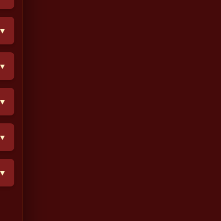
▼
▼
▼
▼
▼