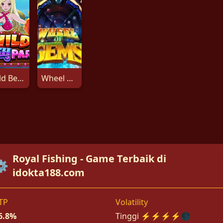
Wild Beach Party
Wheel Of Gems
Royal Fishing - Game Terbaik di
⚙️
idokta188.com
TP
Volatility
6.8%
Tinggi ⚡⚡⚡⚡🌑