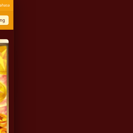
ahasa
ang